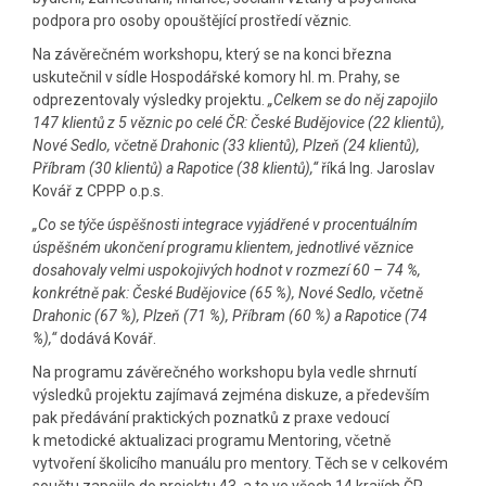
podpora pro osoby opouštějící prostředí věznic.
Na závěrečném workshopu, který se na konci března
uskutečnil v sídle Hospodářské komory hl. m. Prahy, se
odprezentovaly výsledky projektu.
„Celkem se do něj zapojilo
147 klientů z 5 věznic po celé ČR: České Budějovice (22 klientů),
Nové Sedlo, včetně Drahonic (33 klientů), Plzeň (24 klientů),
Příbram (30 klientů) a Rapotice (38 klientů),“
říká Ing. Jaroslav
Kovář z CPPP o.p.s.
„Co se týče úspěšnosti integrace vyjádřené v procentuálním
úspěšném ukončení programu klientem, jednotlivé věznice
dosahovaly velmi uspokojivých hodnot v rozmezí 60 – 74 %,
konkrétně pak: České Budějovice (65 %), Nové Sedlo, včetně
Drahonic (67 %), Plzeň (71 %), Příbram (60 %) a Rapotice (74
%),“
dodává Kovář.
Na programu závěrečného workshopu byla vedle shrnutí
výsledků projektu zajímavá zejména diskuze, a především
pak předávání praktických poznatků z praxe vedoucí
k metodické aktualizaci programu Mentoring, včetně
vytvoření školicího manuálu pro mentory. Těch se v celkovém
součtu zapojilo do projektu 43, a to ve všech 14 krajích ČR.