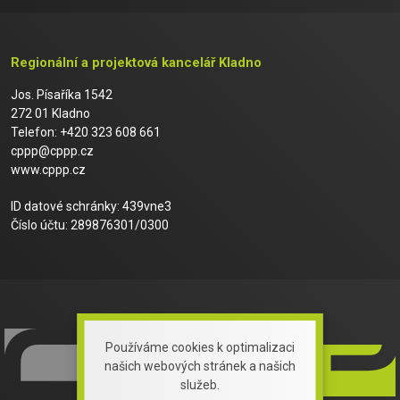
Regionální a projektová kancelář Kladno
Jos. Písaříka 1542
272 01 Kladno
Telefon: +420 323 608 661
cppp@cppp.cz
www.cppp.cz
ID datové schránky: 439vne3
Číslo účtu: 289876301/0300
Používáme cookies k optimalizaci
našich webových stránek a našich
služeb.