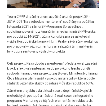
Team CPPP dnešním dnem úspěšně ukončil projekt SP-
JU1A-009 "Na svobodu s mentorem", spuštěný na počátku
listopadu 2021 v rámci SP-Programu Spravedlnost
spolufinancovaného z Finančních mechanismů EHP/Norska
pro období 2014-2021. Již na konci března se uskutečnil
v sídle Hospodářské komory hl. m. Prahy závěrečný workshop
pro pracovníky věznic, mentory a realizační tým, na kterém
byly odprezentovány výsledky projektu.
Celý projekt „Na svobodu s mentorem“ představoval zásadní
krok k efektivní reintegraci osob po výkonu trestu odnětí
svobody. Financování projektu zajišťovalo Ministerstvo financí
ČR, s hlavním cílem snížit vysokou míru recidivy, která podle
statistik vězeňské služby dosahuje v České republice 63 %.
Záměrem projektu byla aktualizace a doplnění stávajících
metodických postupů a následná realizace reintegračního
programu Mentoring ve čtyřech elementárních oblastech:
bydlení, zaměstnání, finance, sociální vztahy a psychická